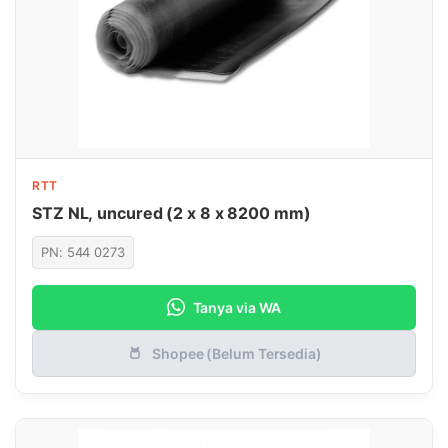
RTT
STZ NL, uncured (2 x 8 x 8200 mm)
PN: 544 0273
Tanya via WA
Shopee (Belum Tersedia)