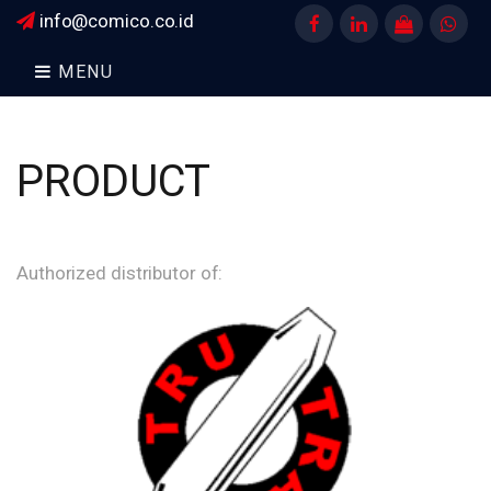
info@comico.co.id
Facebook
LinkedIn
Shopee
Wha
MENU
PRODUCT
Authorized distributor of: