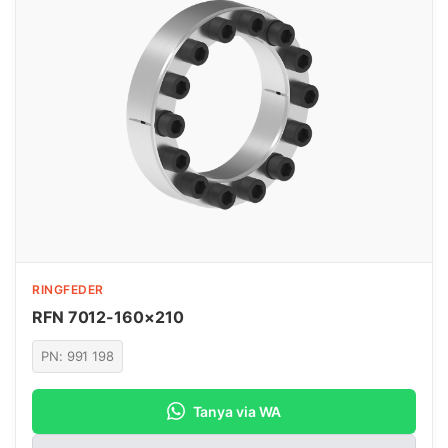
RINGFEDER
RFN 7012-160×210
PN: 991 198
Tanya via WA